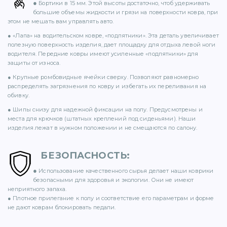
●
Бортики в 15 мм. Этой высоты достаточно, чтоб удерживать
71)
большие объемы жидкости и грязи на поверхности ковра, при
этом не мешать вам управлять авто.
12)
● «Лапа» на водительском ковре, «подпятники». Эта деталь увеличивает
полезную поверхность изделия, дает площадку для отдыха левой ноги
водителя. Передние ковры имеют усиленные «подпятники» для
защиты от износа.
● Крупные ромбовидные ячейки сверху. Позволяют равномерно
распределять загрязнения по ковру и избегать их переливания на
обивку.
● Шипы снизу для надежной фиксации на полу. Предусмотрены и
места для крючков (штатных креплений под сиденьями). Наши
)
изделия лежат в нужном положении и не смещаются по салону.
БЕЗОПАСНОСТЬ
:
●
Использование качественного сырья делает наши коврики
безопасными для здоровья и экологии. Они не имеют
)
неприятного запаха.
● Плотное прилегание к полу и соответствие его параметрам и форме
не дают коврам блокировать педали.