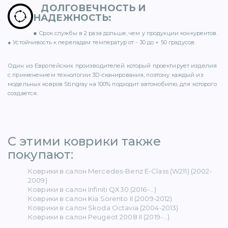
ДОЛГОВЕЧНОСТЬ И
НАДЕЖНОСТЬ
:
●
Срок службы в 2 раза дольше, чем у продукции конкурентов.
● Устойчивость к перепадам температур от - 30 до + 50 градусов.
ER (15)
Один из Европейских производителей который проектирует изделия
с применением технологии 3D-сканирования, поэтому каждый из
модельных ковров Stingray на 100% подходит автомобилю, для которого
создается.
1)
С этими коврики также
покупают: ​
Коврики в салон Mercedes-Benz E-Class (W211) (2002-
5)
2009)
Коврики в салон Infiniti QX30 (2016-...)
Коврики в салон Kia Sorento II (2009-2012)
 BENZ (65)
Коврики в салон Skoda Octavia (2004-2013)
Коврики в салон Peugeot 2008 II (2019-...)