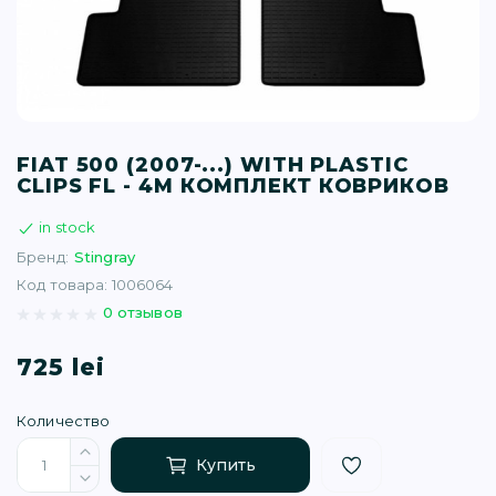
T (34)
(1)
(77)
FIAT 500 (2007-...) WITH PLASTIC
CLIPS FL - 4М КОМПЛЕКТ КОВРИКОВ
)
in stock
Бренд:
Stingray
16)
Код товара: 1006064
0 отзывов
(1)
725 lei
Количество
Купить