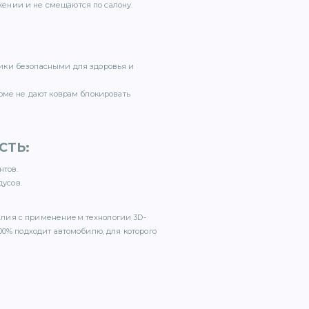
ении и не смещаются по салону.
ики безопасными для здоровья и
орме не дают коврам блокировать
СТЬ
:
нтов.
дусов.
елия с применением технологии 3D-
00% подходит автомобилю, для которого