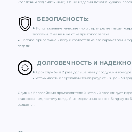
креплений под сиденьями). Наши изделия лежат в нужном полож
БЕЗОПАСНОСТЬ
:
●
Использование качественного сырья делает наши ковр
экологии. Они не имеют неприятного запаха.
● Плотное прилегание к полу и соответствие его параметрам и ф
педали.
ДОЛГОВЕЧНОСТЬ И НАДЕЖНО
●
Срок службы в 2 раза дольше, чем у продукции конкуре
● Устойчивость к перепадам температур от - 30 до + 50 гра
Один из Европейских производителей который проектирует изд
сканирования, поэтому каждый из модельных ковров Stingray на 1
создается.