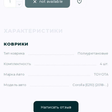
not available
ХАРАКТЕРИСТИКИ
)
КОВРИКИ
Тип коврика
Полиуретановые
Комплектность
4 шт.
)
Марка Авто
TOYOTA
5)
Модель авто
Corolla (E210) (2018-...)
1)
Написать отзыв