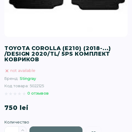
T (34)
(1)
(77)
TOYOTA COROLLA (E210) (2018-...)
/DESIGN 2020/TL/ 5PS КОМПЛЕКТ
)
КОВРИКОВ
not available
16)
Бренд:
Stingray
Код товара: 5022125
(1)
0 отзывов
750 lei
Количество