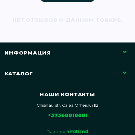
71)
НЕТ ОТЗЫВОВ О ДАННОМ ТОВАРЕ.
12)
ИНФОРМАЦИЯ
КАТАЛОГ
)
НАШИ КОНТАКТЫ
Chisinau, str. Calea Orheiului 112
)
+37368818881
4Roti.md
Партнер