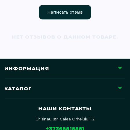
71)
Написать отзыв
12)
НЕТ ОТЗЫВОВ О ДАННОМ ТОВАРЕ.
ИНФОРМАЦИЯ
)
КАТАЛОГ
)
НАШИ КОНТАКТЫ
Chisinau, str. Calea Orheiului 112
+37368818881