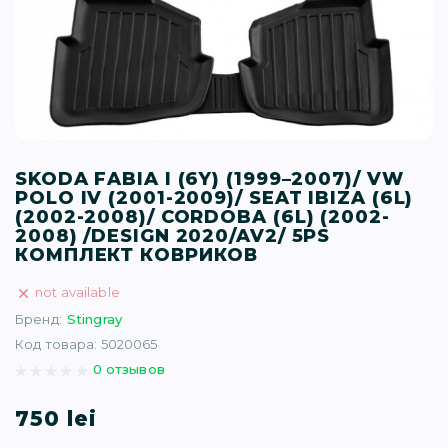
T (34)
(1)
(77)
SKODA FABIA I (6Y) (1999–2007)/ VW
)
POLO IV (2001-2009)/ SEAT IBIZA (6L)
(2002-2008)/ CORDOBA (6L) (2002-
2008) /DESIGN 2020/AV2/ 5PS
16)
КОМПЛЕКТ КОВРИКОВ
not available
(1)
Бренд:
Stingray
Код товара: 5020065
0 отзывов
750 lei