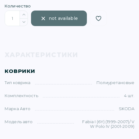
Количество
not available
)
ХАРАКТЕРИСТИКИ
КОВРИКИ
Тип коврика
Полиуретановые
)
Комплектность
4 шт.
5)
Марка Авто
SKODA
Модель авто
Fabia I (6Y) (1999–2007)/ V
1)
W Polo IV (2001-2009)