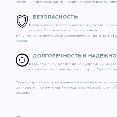
креплений под сиденьями). Наши изделия лежат в нужном полож
БЕЗОПАСНОСТЬ
:
●
Использование качественного сырья делает наши ковр
экологии. Они не имеют неприятного запаха.
● Плотное прилегание к полу и соответствие его параметрам и ф
педали.
ДОЛГОВЕЧНОСТЬ И НАДЕЖНО
●
Срок службы в 2 раза дольше, чем у продукции конкуре
● Устойчивость к перепадам температур от - 30 до + 50 гра
Один из Европейских производителей который проектирует изд
сканирования, поэтому каждый из модельных ковров Stingray на 1
создается.