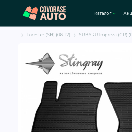
Каталог
Ак
Forester (SH) (08-12)
SUBARU Impreza (GR) (07