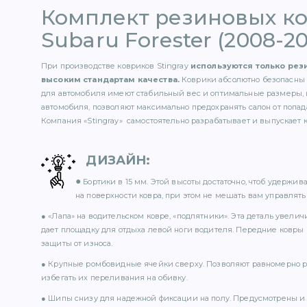
Комплект резиновых к
Subaru Forester (2008-20
При производстве ковриков Stingray
используются только ре
высоким стандартам качества.
Коврики абсолютно безопасны 
для автомобиля имеют стабильный вес и оптимальные размеры, 
автомобиля, позволяют максимально предохранять салон от попада
Компания «Stingray» самостоятельно разрабатывает и выпускает 
ДИЗАЙН
:
●
Бортики в 15 мм. Этой высоты достаточно, чтоб удержи
на поверхности ковра, при этом не мешать вам управлять 
● «Лапа» на водительском ковре, «подпятники». Эта деталь увели
дает площадку для отдыха левой ноги водителя. Передние ковры
защиты от износа.
● Крупные ромбовидные ячейки сверху. Позволяют равномерно р
избегать их переливания на обивку.
● Шипы снизу для надежной фиксации на полу. Предусмотрены и 