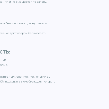
ении и не смещаются по салону.
ики безопасными для здоровья и
орме не дают коврам блокировать
СТЬ
:
нтов.
дусов.
елия с применением технологии 3D-
00% подходит автомобилю, для которого