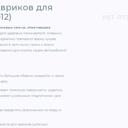
овриков для
12)
НЕТ ОТ
зиновые смеси, отвечающие
для здоровья пользователя. Коврики
идеально повторяют форму кузова
ния в него пыли, грязи и влаги.
коврики для многих марок автомобилей.
вать большие объемы жидкости и грязи
авто.
чивает полезную поверхность изделия,
 имеют усиленные «подпятники» для
аспределять загрязнения по ковру и
места для крючков (штатных