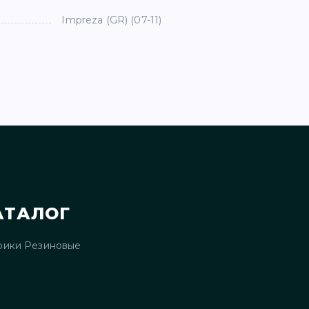
Impreza (GR) (07-11)
АТАЛОГ
рики Резиновые