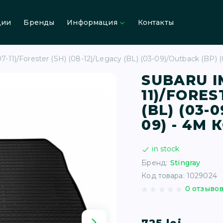
ции
Бренды
Информация
Контакты
-11)/Forester (SH) (08-12)/Legacy (BL) (03-09)/Outback (BP) 
SUBARU I
11)/FORES
(BL) (03-
09) - 4М
in stock
Бренд:
Stingray
Код товара: 1029024
0 отзыво