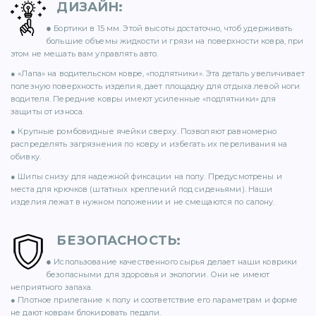
ДИЗАЙН
:
71)
●
Бортики в 15 мм. Этой высоты достаточно, чтоб удерживать
большие объемы жидкости и грязи на поверхности ковра, при
12)
этом не мешать вам управлять авто.
● «Лапа» на водительском ковре, «подпятники». Эта деталь увеличивает
полезную поверхность изделия, дает площадку для отдыха левой ноги
водителя. Передние ковры имеют усиленные «подпятники» для
защиты от износа.
● Крупные ромбовидные ячейки сверху. Позволяют равномерно
распределять загрязнения по ковру и избегать их переливания на
обивку.
)
● Шипы снизу для надежной фиксации на полу. Предусмотрены и
места для крючков (штатных креплений под сиденьями). Наши
изделия лежат в нужном положении и не смещаются по салону.
БЕЗОПАСНОСТЬ
:
●
)
Использование качественного сырья делает наши коврики
безопасными для здоровья и экологии. Они не имеют
неприятного запаха.
● Плотное прилегание к полу и соответствие его параметрам и форме
не дают коврам блокировать педали.