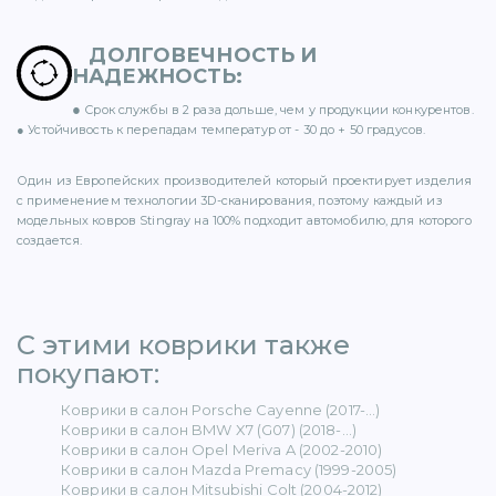
ДОЛГОВЕЧНОСТЬ И
НАДЕЖНОСТЬ
:
●
Срок службы в 2 раза дольше, чем у продукции конкурентов.
ER (15)
● Устойчивость к перепадам температур от - 30 до + 50 градусов.
Один из Европейских производителей который проектирует изделия
с применением технологии 3D-сканирования, поэтому каждый из
модельных ковров Stingray на 100% подходит автомобилю, для которого
создается.
1)
С этими коврики также
покупают: ​
5)
Коврики в салон Porsche Cayenne (2017-...)
Коврики в салон BMW X7 (G07) (2018-...)
 BENZ (65)
Коврики в салон Opel Meriva A (2002-2010)
Коврики в салон Mazda Premacy (1999-2005)
Коврики в салон Mitsubishi Colt (2004-2012)