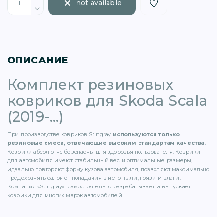
not available
ОПИСАНИЕ
)
Комплект резиновых
ковриков для Skoda Scala
(2019-...)
При производстве ковриков Stingray
используются только
)
резиновые смеси, отвечающие высоким стандартам качества.
Коврики абсолютно безопасны для здоровья пользователя. Коврики
для автомобиля имеют стабильный вес и оптимальные размеры,
5)
идеально повторяют форму кузова автомобиля, позволяют максимально
предохранять салон от попадания в него пыли, грязи и влаги.
Компания «Stingray» самостоятельно разрабатывает и выпускает
1)
коврики для многих марок автомобилей.