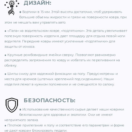
ДИЗАЙН
:
71)
●
Бортики в 15 мм. Этой высоты достаточно, чтоб удерживать
большие объемы жидкости и грязи на поверхности ковра, при
12)
этом не мешать вам управлять авто.
● «Лапа» на водительском ковре, «подпятники». Эта деталь увеличивает
полезную поверхность изделия, дает площадку для отдыха левой ноги
водителя. Передние ковры имеют усиленные «подпятники» для
защиты от износа.
● Крупные ромбовидные ячейки сверху. Позволяют равномерно
распределять загрязнения по ковру и избегать их переливания на
обивку.
)
● Шипы снизу для надежной фиксации на полу. Предусмотрены и
места для крючков (штатных креплений под сиденьями). Наши
изделия лежат в нужном положении и не смещаются по салону.
БЕЗОПАСНОСТЬ
:
●
)
Использование качественного сырья делает наши коврики
безопасными для здоровья и экологии. Они не имеют
неприятного запаха.
● Плотное прилегание к полу и соответствие его параметрам и форме
не дают коврам блокировать педали.