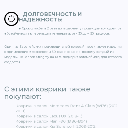
ДОЛГОВЕЧНОСТЬ И
НАДЕЖНОСТЬ
:
●
Срок службы в 2 раза дольше, чем у продукции конкурентов.
ER (15)
● Устойчивость к перепадам температур от - 30 до + 50 градусов.
Один из Европейских производителей который проектирует изделия
с применением технологии 3D-сканирования, поэтому каждый из
модельных ковров Stingray на 100% подходит автомобилю, для которого
создается.
1)
С этими коврики также
покупают: ​
5)
Коврики в салон Mercedes-Benz A-Class (W176) (2012-
2018)
 BENZ (65)
Коврики в салон Lexus UX (2018-...)
Коврики в салон Man F90 (1986-1994)
Коврики в салон Kia Sorento II (2009-2012)