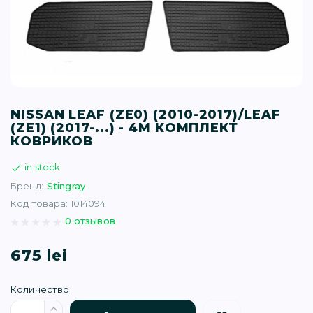
T (34)
(1)
(77)
NISSAN LEAF (ZE0) (2010-2017)/LEAF
(ZE1) (2017-...) - 4М КОМПЛЕКТ
)
КОВРИКОВ
in stock
16)
Бренд:
Stingray
Код товара: 1014094
(1)
0 отзывов
675 lei
Количество