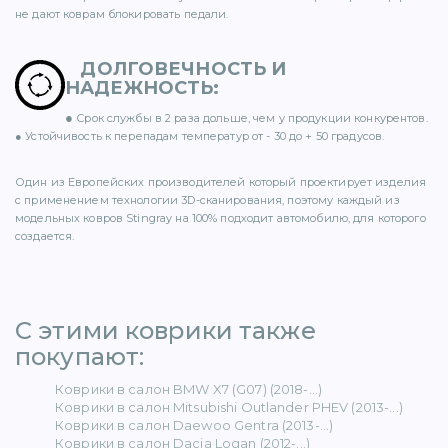
не дают коврам блокировать педали.
ДОЛГОВЕЧНОСТЬ И
НАДЕЖНОСТЬ
:
ER (15)
●
Срок службы в 2 раза дольше, чем у продукции конкурентов.
● Устойчивость к перепадам температур от - 30 до + 50 градусов.
Один из Европейских производителей который проектирует изделия
с применением технологии 3D-сканирования, поэтому каждый из
модельных ковров Stingray на 100% подходит автомобилю, для которого
1)
создается.
С этими коврики также
5)
покупают: ​
Коврики в салон BMW X7 (G07) (2018-...)
 BENZ (65)
Коврики в салон Mitsubishi Outlander PHEV (2013-...)
Коврики в салон Daewoo Gentra (2013-...)
Коврики в салон Dacia Logan (2012-...)