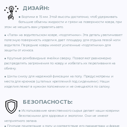
71)
ДИЗАЙН
:
●
Бортики в 15 мм. Этой высоты достаточно, чтоб удерживать
12)
большие объемы жидкости и грязи на поверхности ковра, при
этом не мешать вам управлять авто.
● «Лапа» на водительском ковре, «подпятники». Эта деталь увеличивает
полезную поверхность изделия, дает площадку для отдыха левой ноги
водителя. Передние ковры имеют усиленные «подпятники» для
защиты от износа.
● Крупные ромбовидные ячейки сверху. Позволяют равномерно
распределять загрязнения по ковру и избегать их переливания на
обивку.
)
● Шипы снизу для надежной фиксации на полу. Предусмотрены и
места для крючков (штатных креплений под сиденьями). Наши
изделия лежат в нужном положении и не смещаются по салону.
БЕЗОПАСНОСТЬ
:
)
●
Использование качественного сырья делает наши коврики
безопасными для здоровья и экологии. Они не имеют
неприятного запаха.
● Плотное прилегание к полу и соответствие его параметрам и форме