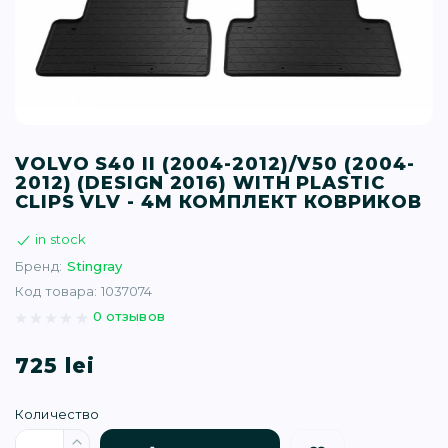
T (34)
(1)
(77)
VOLVO S40 II (2004-2012)/V50 (2004-
2012) (DESIGN 2016) WITH PLASTIC
)
CLIPS VLV - 4М КОМПЛЕКТ КОВРИКОВ
in stock
16)
Бренд:
Stingray
Код товара: 1037074
(1)
0 отзывов
725 lei
Количество