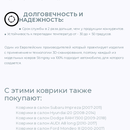
ДОЛГОВЕЧНОСТЬ И
НАДЕЖНОСТЬ
:
●
Срок службы в 2 раза дольше, чем у продукции конкурентов.
ER (15)
● Устойчивость к перепадам температур от - 30 до + 50 градусов.
Один из Европейских производителей который проектирует изделия
с применением технологии 3D-сканирования, поэтому каждый из
модельных ковров Stingray на 100% подходит автомобилю, для которого
создается.
1)
С этими коврики также
покупают: ​
5)
Коврики в салон Subaru Impreza (2007-2011)
Коврики в салон Hyundai i20 (2008-2014)
 BENZ (65)
Коврики в салон Dodge RAM 1500 (2009-2018)
Коврики в салон AUDI A8 long (2010-2017)
Коврики в салон Ford Mondeo III (2000-2007)