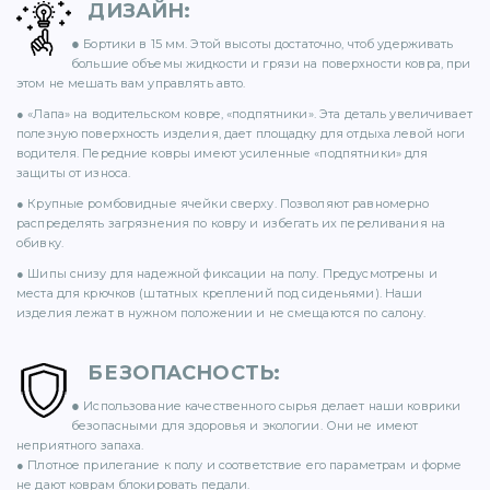
ДИЗАЙН
:
71)
●
Бортики в 15 мм. Этой высоты достаточно, чтоб удерживать
большие объемы жидкости и грязи на поверхности ковра, при
12)
этом не мешать вам управлять авто.
● «Лапа» на водительском ковре, «подпятники». Эта деталь увеличивает
полезную поверхность изделия, дает площадку для отдыха левой ноги
водителя. Передние ковры имеют усиленные «подпятники» для
защиты от износа.
● Крупные ромбовидные ячейки сверху. Позволяют равномерно
распределять загрязнения по ковру и избегать их переливания на
обивку.
)
● Шипы снизу для надежной фиксации на полу. Предусмотрены и
места для крючков (штатных креплений под сиденьями). Наши
изделия лежат в нужном положении и не смещаются по салону.
БЕЗОПАСНОСТЬ
:
●
)
Использование качественного сырья делает наши коврики
безопасными для здоровья и экологии. Они не имеют
неприятного запаха.
● Плотное прилегание к полу и соответствие его параметрам и форме
не дают коврам блокировать педали.