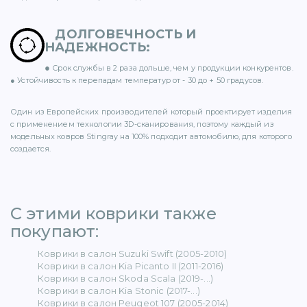
ДОЛГОВЕЧНОСТЬ И
НАДЕЖНОСТЬ
:
●
Срок службы в 2 раза дольше, чем у продукции конкурентов.
ER (15)
● Устойчивость к перепадам температур от - 30 до + 50 градусов.
Один из Европейских производителей который проектирует изделия
с применением технологии 3D-сканирования, поэтому каждый из
модельных ковров Stingray на 100% подходит автомобилю, для которого
создается.
1)
С этими коврики также
покупают: ​
5)
Коврики в салон Suzuki Swift (2005-2010)
Коврики в салон Kia Picanto II (2011-2016)
 BENZ (65)
Коврики в салон Skoda Scala (2019-...)
Коврики в салон Kia Stonic (2017-...)
Коврики в салон Peugeot 107 (2005-2014)