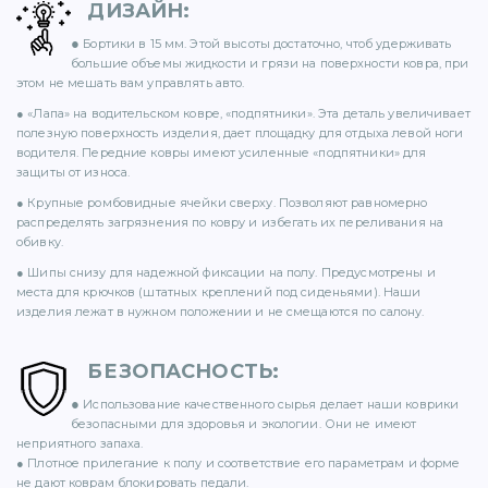
ДИЗАЙН
:
71)
●
Бортики в 15 мм. Этой высоты достаточно, чтоб удерживать
большие объемы жидкости и грязи на поверхности ковра, при
12)
этом не мешать вам управлять авто.
● «Лапа» на водительском ковре, «подпятники». Эта деталь увеличивает
полезную поверхность изделия, дает площадку для отдыха левой ноги
водителя. Передние ковры имеют усиленные «подпятники» для
защиты от износа.
● Крупные ромбовидные ячейки сверху. Позволяют равномерно
распределять загрязнения по ковру и избегать их переливания на
обивку.
)
● Шипы снизу для надежной фиксации на полу. Предусмотрены и
места для крючков (штатных креплений под сиденьями). Наши
изделия лежат в нужном положении и не смещаются по салону.
БЕЗОПАСНОСТЬ
:
●
)
Использование качественного сырья делает наши коврики
безопасными для здоровья и экологии. Они не имеют
неприятного запаха.
● Плотное прилегание к полу и соответствие его параметрам и форме
не дают коврам блокировать педали.