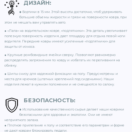
ДИЗАЙН
:
71)
●
Бортики в 15 мм. Этой высоты достаточно, чтоб удерживать
большие объемы жидкости и грязи на поверхности ковра, при
12)
этом не мешать вам управлять авто.
● «Лапа» на водительском ковре, «подпятники». Эта деталь увеличивает
полезную поверхность изделия, дает площадку для отдыха левой ноги
водителя. Передние ковры имеют усиленные «подпятники» для
защиты от износа.
● Крупные ромбовидные ячейки сверху. Позволяют равномерно
распределять загрязнения по ковру и избегать их переливания на
обивку.
)
● Шипы снизу для надежной фиксации на полу. Предусмотрены и
места для крючков (штатных креплений под сиденьями). Наши
изделия лежат в нужном положении и не смещаются по салону.
БЕЗОПАСНОСТЬ
:
●
)
Использование качественного сырья делает наши коврики
безопасными для здоровья и экологии. Они не имеют
неприятного запаха.
● Плотное прилегание к полу и соответствие его параметрам и форме
не дают коврам блокировать педали.