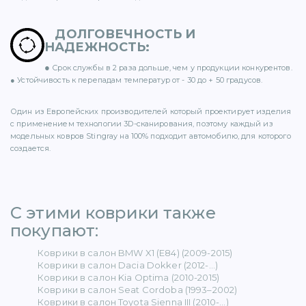
ДОЛГОВЕЧНОСТЬ И
НАДЕЖНОСТЬ
:
●
Срок службы в 2 раза дольше, чем у продукции конкурентов.
ER (15)
● Устойчивость к перепадам температур от - 30 до + 50 градусов.
Один из Европейских производителей который проектирует изделия
с применением технологии 3D-сканирования, поэтому каждый из
модельных ковров Stingray на 100% подходит автомобилю, для которого
создается.
1)
С этими коврики также
покупают: ​
5)
Коврики в салон BMW X1 (E84) (2009-2015)
Коврики в салон Dacia Dokker (2012-...)
 BENZ (65)
Коврики в салон Kia Optima (2010-2015)
Коврики в салон Seat Cordoba (1993–2002)
Коврики в салон Toyota Sienna III (2010-...)