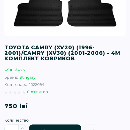
T (34)
(1)
(77)
TOYOTA CAMRY (XV20) (1996-
2001)/CAMRY (XV30) (2001-2006) - 4М
)
КОМПЛЕКТ КОВРИКОВ
in stock
16)
Бренд:
Stingray
Код товара: 1022094
(1)
0 отзывов
750 lei
Количество