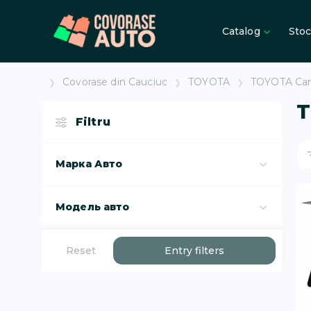
Catalog
Sto
Covorase din Cauciuc
TOYOTA
TOYOTA Cam
T
Filtru
Марка Авто
Модель авто
Reset
Entry filters