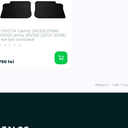
TOYOTA Camry (XV20) (1996-
2001)/Camry (XV30) (2001-2006)
- 4м set covorase
750 lei
Afişare 1 - 1 din 1 (1 