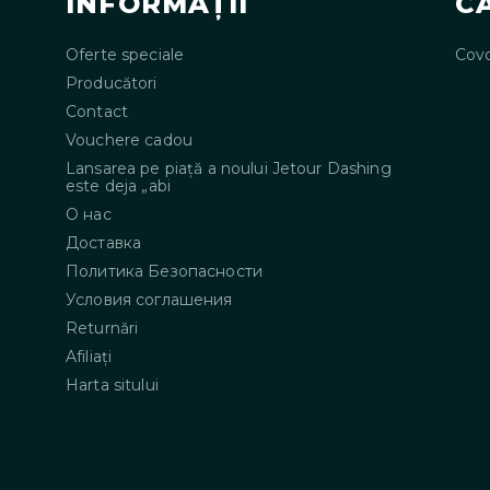
INFORMAŢII
C
Oferte speciale
Covo
Producători
Contact
Vouchere cadou
Lansarea pe piață a noului Jetour Dashing
este deja „abi
О нас
Доставка
Политика Безопасности
Условия соглашения
Returnări
Afiliaţi
Harta sitului