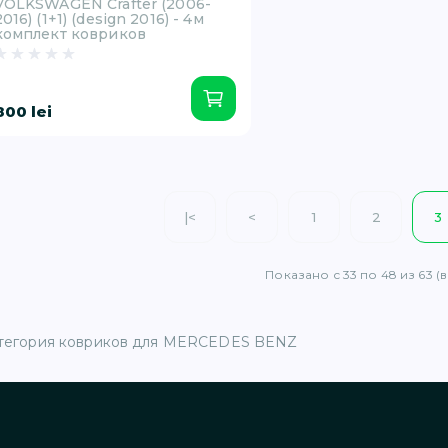
VOLKSWAGEN Crafter (2006-
2016) (1+1) (design 2016) - 4м
комплект ковриков
800 lei
|<
<
1
2
3
Показано с 33 по 48 из 63 (
тегория ковриков для MERCEDES BENZ