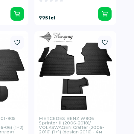
775 lei
01-905
MERCEDES BENZ W906
Sprinter II (2006-2018)/
-06) (1+2)
VOLKSWAGEN Crafter (2006-
омплект
2016) (1+1) (design 2016) - 4м