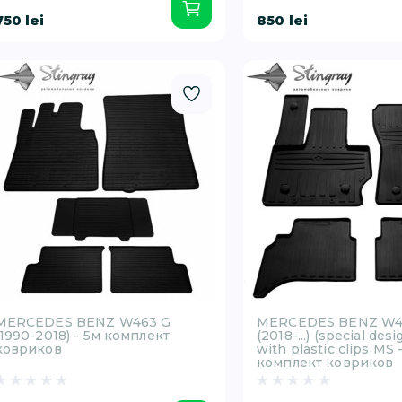
750 lei
850 lei
MERCEDES BENZ W463 G
MERCEDES BENZ W4
(1990-2018) - 5м комплект
(2018-...) (special des
ковриков
with plastic clips MS 
комплект ковриков