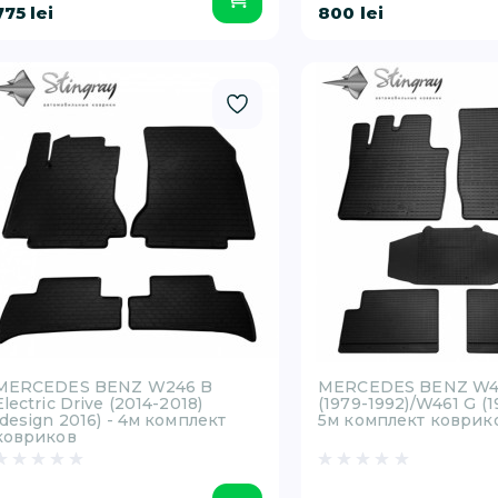
775 lei
800 lei
MERCEDES BENZ W246 B
MERCEDES BENZ W4
Electric Drive (2014-2018)
(1979-1992)/W461 G (1
(design 2016) - 4м комплект
5м комплект коврик
ковриков