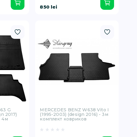
850 lei
63 G
MERCEDES BENZ W638 Vito I
ign 2017)
(1995-2003) (design 2016) - 3м
- 4м
комплект ковриков