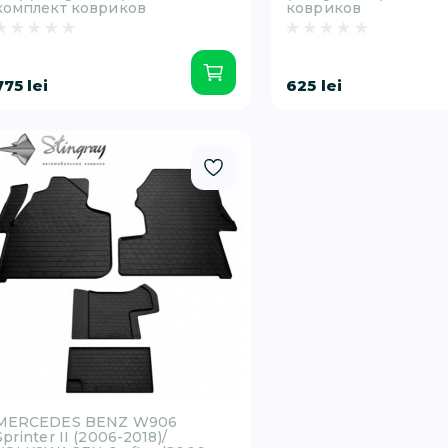
комплект ковриков
ковриков
775 lei
625 lei
MERCEDES BENZ W906
Sprinter II (2006-2018)/