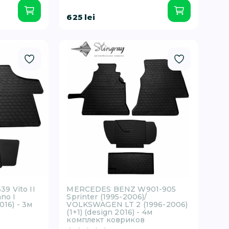
625 lei
 Vito II
MERCEDES BENZ W901-905
no I
Sprinter (1995-2006)/
016) - 3м
VOLKSWAGEN LT 2 (1996-2006)
(1+1) (design 2016) - 4м
комплект ковриков