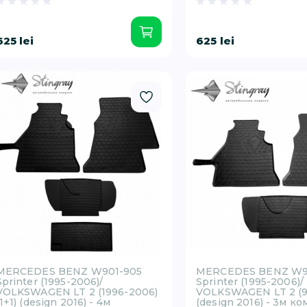
625 lei
625 lei
MERCEDES BENZ W901-905
MERCEDES BENZ W9
Sprinter (1995-2006)/
Sprinter (1995-2006)/
VOLKSWAGEN LT 2 (1996-2006)
VOLKSWAGEN LT 2 (96
(1+1) (design 2016) - 4м
(design 2016) - 3м к