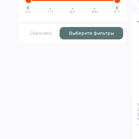
625
713
800
888
975
Сбросить
Выберите фильтры