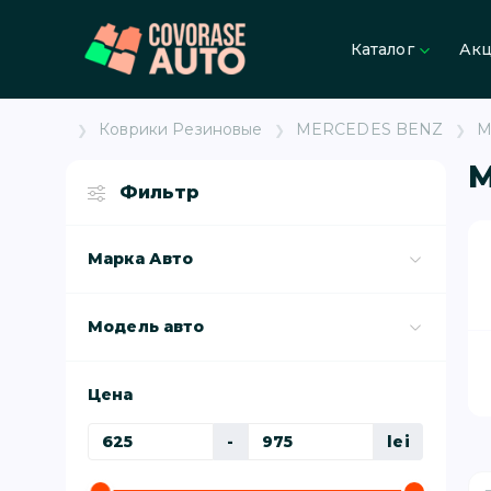
Каталог
Ак
Коврики Резиновые
MERCEDES BENZ
M
M
Фильтр
Марка Авто
Модель авто
Цена
-
lei