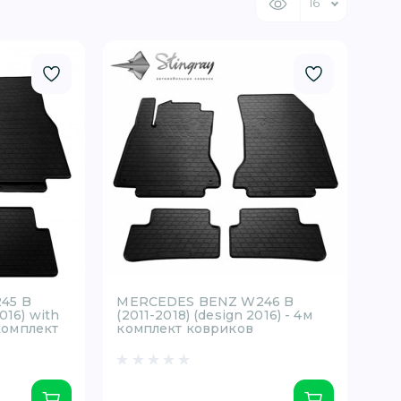
45 B
MERCEDES BENZ W246 B
016) with
(2011-2018) (design 2016) - 4м
 комплект
комплект ковриков