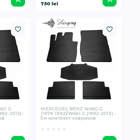
750 lei
60 G
MERCEDES BENZ W460 G
992-2013) -
(1979-1992)/W461 G (1992-2013) -
ов
5м комплект ковриков