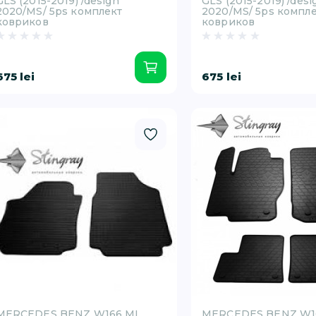
GLS (2015-2019) /design
GLS (2015-2019) /desi
2020/MS/ 5ps комплект
2020/MS/ 5ps компл
ковриков
ковриков
675 lei
675 lei
MERCEDES BENZ W166 ML
MERCEDES BENZ W1