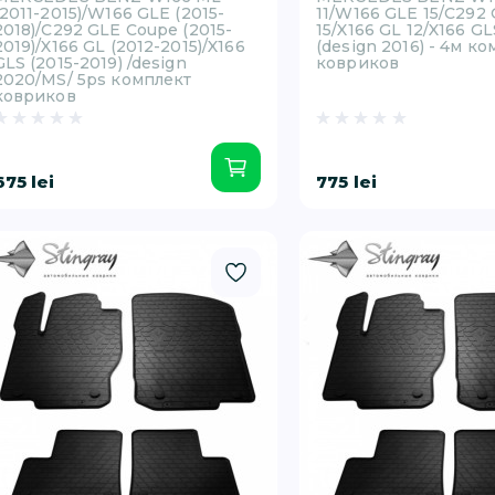
(2011-2015)/W166 GLE (2015-
11/W166 GLE 15/C292
2018)/C292 GLE Coupe (2015-
15/X166 GL 12/X166 GL
2019)/X166 GL (2012-2015)/X166
(design 2016) - 4м к
GLS (2015-2019) /design
ковриков
2020/MS/ 5ps комплект
ковриков
675 lei
775 lei