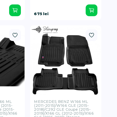
675 lei
66 ML
MERCEDES BENZ W166 ML
 (2015-
(2011-2015)/W166 GLE (2015-
 (2015-
2018)/C292 GLE Coupe (2015-
015)/X166
2019)/X166 GL (2012-2015)/X166