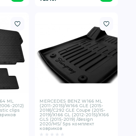
64 ML
MERCEDES BENZ W166 ML
(2006-2012)
(2011-2015)/W166 GLE (2015-
stic clips
2018)/C292 GLE Coupe (2015-
овриков
2019)/X166 GL (2012-2015)/X166
GLS (2015-2019) /design
2020/MS/ 5ps комплект
ковриков