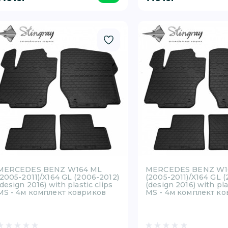
MERCEDES BENZ W164 ML
MERCEDES BENZ W1
(2005-2011)/X164 GL (2006-2012)
(2005-2011)/X164 GL 
(design 2016) with plastic clips
(design 2016) with pla
MS - 4м комплект ковриков
MS - 4м комплект к