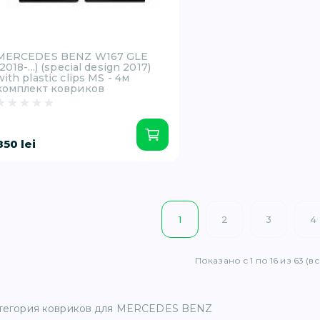
MERCEDES BENZ W167 GLE
(2018-...) (special design 2017)
with plastic clips MS - 4м
комплект ковриков
850 lei
1
2
3
4
Показано с 1 по 16 из 63 (в
тегория ковриков для MERCEDES BENZ