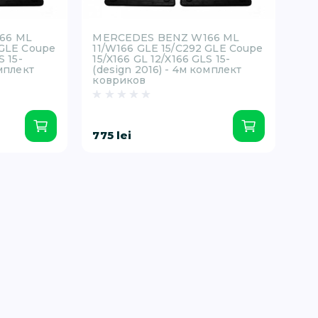
66 ML
MERCEDES BENZ W166 ML
 GLE Coupe
11/W166 GLE 15/C292 GLE Coupe
S 15-
15/X166 GL 12/X166 GLS 15-
омплект
(design 2016) - 4м комплект
ковриков
775 lei