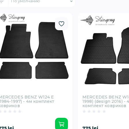
MERCEDES BENZ W124 E
MERCEDES BENZ W140
(1984-1997) - 4м комплект
1998) (design 2016) - 
ковриков
комплект ковриков
775 lei
775 lei