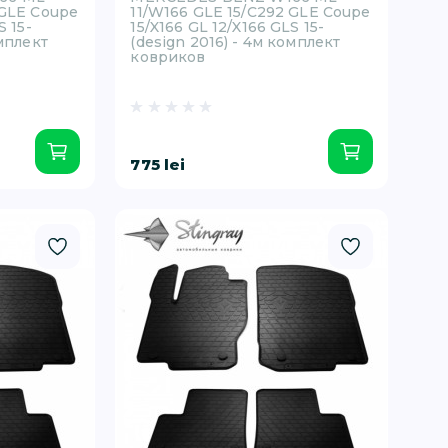
 GLE Coupe
11/W166 GLE 15/C292 GLE Coupe
S 15-
15/X166 GL 12/X166 GLS 15-
омплект
(design 2016) - 4м комплект
ковриков
775 lei