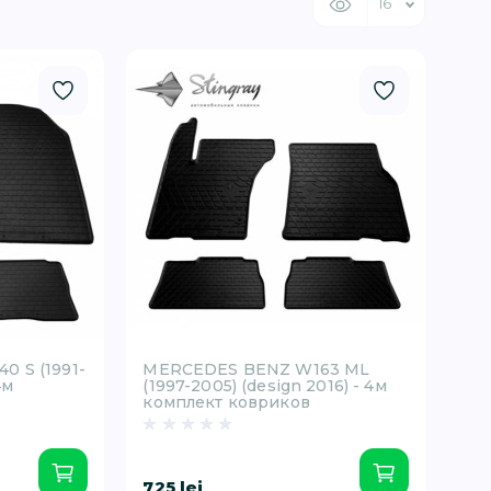
 S (1991-
MERCEDES BENZ W163 ML
4м
(1997-2005) (design 2016) - 4м
комплект ковриков
725 lei