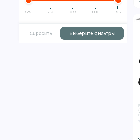
625
713
800
888
975
Сбросить
Выберите фильтры