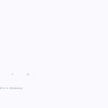
>
>|
сего 4 страниц)