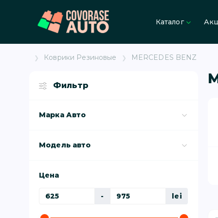
Каталог
Ак
Коврики Резиновые
MERCEDES BENZ
M
Фильтр
Марка Авто
Модель авто
Цена
-
lei