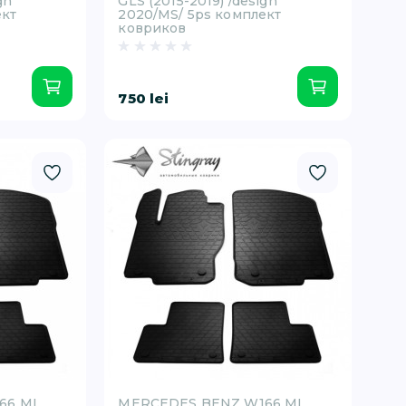
gn
GLS (2015-2019) /design
ект
2020/MS/ 5ps комплект
ковриков
750 lei
66 ML
MERCEDES BENZ W166 ML