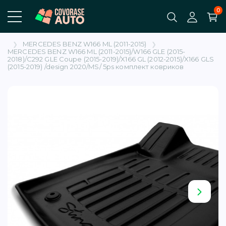
0
КАТАЛОГ
ИНФОРМАЦИЯ
MERCEDES BENZ W166 ML (2011-2015)
ого Jetour Dashing на рынок
MERCEDES BENZ W166 ML (2011-2015)/W166 GLE (2015-
2018)/C292 GLE Coupe (2015-2019)/X166 GL (2012-2015)/X166 GLS
(2015-2019) /design 2020/MS/ 5ps комплект ковриков
EO (3)
 Безопасности
соглашения
)