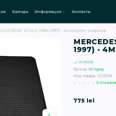
ции
Бренды
Информация
Контакты
DES BENZ W124 E (1984-1997) - 4м комплект ковриков
MERCEDES
1997) - 
in stock
Бренд:
Stingray
Код товара: 1012094
0 отзыво
775 lei