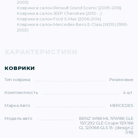
2005)
Коврики в салон Renault Grand Scenic (2009-2016)
Коврики в салон JEEP Cherokee (2013-...)
Коврики в салон Ford S-Max (2006-2014)
Коврики в салон Mercedes-Benz E-Class (W210) (1995-
2002)
I (40)
ХАРАКТЕРИСТИКИ
1)
КОВРИКИ
Тип коврика
Резиновые
Комплектность
4 шт.
(87)
Марка Авто
MERCEDES
(7)
Модель авто
BENZ W166 ML 11/W166 GLE
15/C292 GLE Coupe 15/X166
GL 12/X166 GLS 15- (design 2
016)
(72)