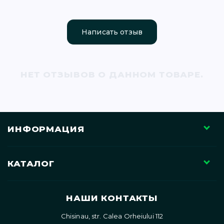
Написать отзыв
7)
НЕТ ОТЗЫВОВ О ДАННОМ ТОВАРЕ.
)
NG (5)
ИНФОРМАЦИЯ
8)
КАТАЛОГ
)
НАШИ КОНТАКТЫ
Chisinau, str. Calea Orheiului 112