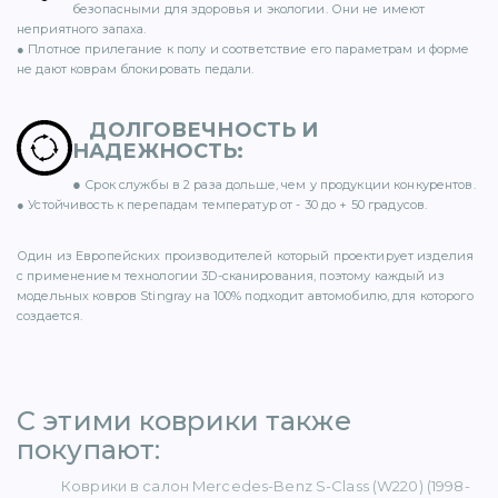
безопасными для здоровья и экологии. Они не имеют
неприятного запаха.
● Плотное прилегание к полу и соответствие его параметрам и форме
не дают коврам блокировать педали.
ER (15)
ДОЛГОВЕЧНОСТЬ И
НАДЕЖНОСТЬ
:
●
Срок службы в 2 раза дольше, чем у продукции конкурентов.
● Устойчивость к перепадам температур от - 30 до + 50 градусов.
1)
Один из Европейских производителей который проектирует изделия
с применением технологии 3D-сканирования, поэтому каждый из
модельных ковров Stingray на 100% подходит автомобилю, для которого
создается.
5)
С этими коврики также
покупают: ​
 BENZ (65)
Коврики в салон Mercedes-Benz S-Class (W220) (1998-