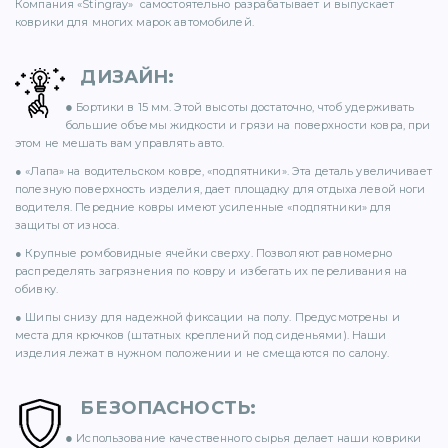
Компания «Stingray» самостоятельно разрабатывает и выпускает
71)
коврики для многих марок автомобилей.
12)
ДИЗАЙН
:
●
Бортики в 15 мм. Этой высоты достаточно, чтоб удерживать
большие объемы жидкости и грязи на поверхности ковра, при
этом не мешать вам управлять авто.
● «Лапа» на водительском ковре, «подпятники». Эта деталь увеличивает
полезную поверхность изделия, дает площадку для отдыха левой ноги
водителя. Передние ковры имеют усиленные «подпятники» для
защиты от износа.
)
● Крупные ромбовидные ячейки сверху. Позволяют равномерно
распределять загрязнения по ковру и избегать их переливания на
обивку.
● Шипы снизу для надежной фиксации на полу. Предусмотрены и
места для крючков (штатных креплений под сиденьями). Наши
изделия лежат в нужном положении и не смещаются по салону.
)
БЕЗОПАСНОСТЬ
:
●
Использование качественного сырья делает наши коврики