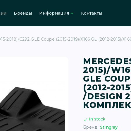
ции
Бренды
Информация
Контакты
2018)/C292 GLE Coupe (2015-2019)/X166 GL (2012-2015)/X166 
MERCEDES
2015)/W16
GLE COUPE
(2012-2015
/DESIGN 
КОМПЛЕК
in stock
Бренд:
Stingray