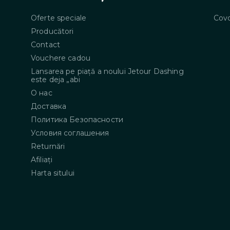
Oferte speciale
Covo
Producători
Contact
Vouchere cadou
Lansarea pe piață a noului Jetour Dashing
este deja „abi
О нас
Доставка
Политика Безопасности
Условия соглашения
Returnări
Afiliaţi
Harta sitului