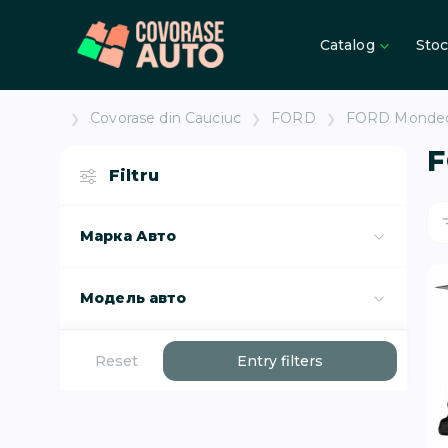
Catalog
Sto
Covorase din Cauciuc
FORD
FORD Mondeo 
F
Filtru
Марка Авто
Модель авто
Reset
Entry filters