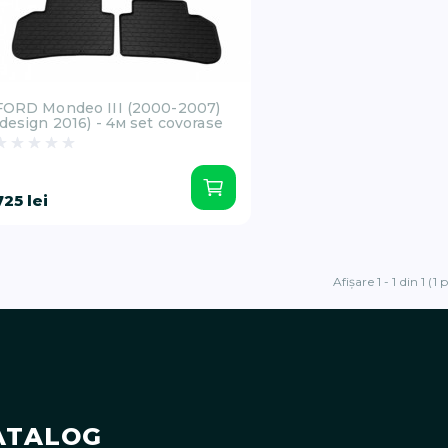
FORD Mondeo III (2000-2007)
(design 2016) - 4м set covorase
725 lei
Afişare 1 - 1 din 1 (1 
ATALOG