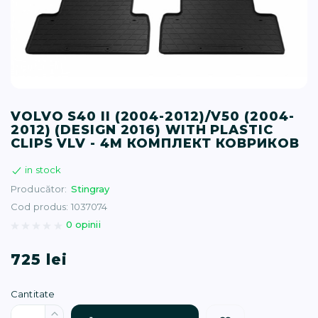
T (34)
(1)
(77)
VOLVO S40 II (2004-2012)/V50 (2004-
2012) (DESIGN 2016) WITH PLASTIC
)
CLIPS VLV - 4М КОМПЛЕКТ КОВРИКОВ
in stock
16)
Producător:
Stingray
Cod produs: 1037074
(1)
0 opinii
725 lei
Cantitate