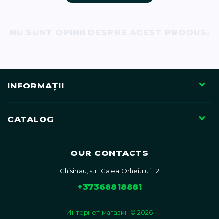
71)
NU SUNT OPINII DESPRE ACEST PRODUS.
12)
INFORMAŢII
CATALOG
)
OUR CONTACTS
Chisinau, str. Calea Orheiului 112
)
+37368818881
Интернет магазин © 2026