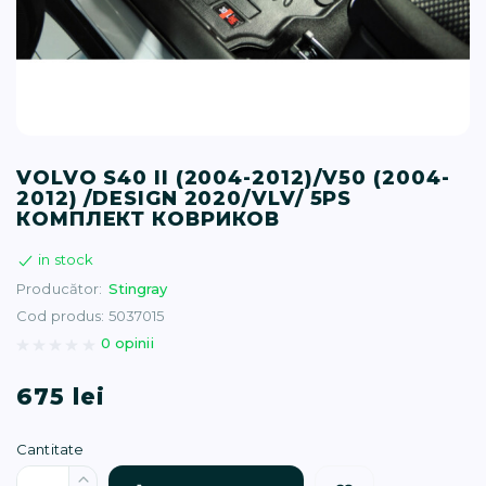
T (34)
(1)
(77)
VOLVO S40 II (2004-2012)/V50 (2004-
2012) /DESIGN 2020/VLV/ 5PS
)
КОМПЛЕКТ КОВРИКОВ
in stock
16)
Producător:
Stingray
Cod produs: 5037015
(1)
0 opinii
675 lei
Cantitate