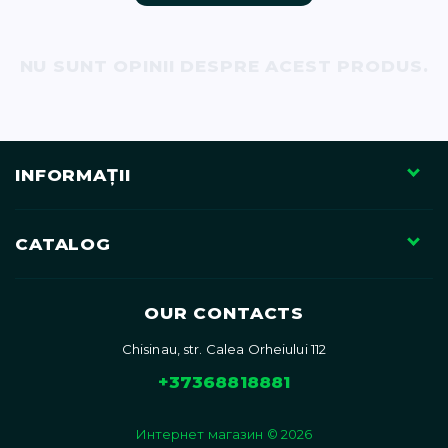
71)
NU SUNT OPINII DESPRE ACEST PRODUS.
12)
INFORMAŢII
CATALOG
)
OUR CONTACTS
Chisinau, str. Calea Orheiului 112
)
+37368818881
Интернет магазин © 2026