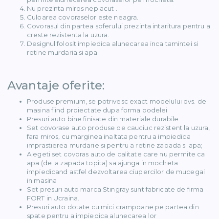
71)
Nu prezinta miros neplacut .
Culoarea covoraselor este neagra.
Covorasul din partea soferului prezinta intaritura pentru a
12)
creste rezistenta la uzura.
Designul folosit impiedica alunecarea incaltamintei si
retine murdaria si apa.
Avantaje oferite:
Produse premium, se potrivesc exact modelului dvs. de
masina fiind proiectate dupa forma podelei
Presuri auto bine finisate din materiale durabile
)
Set covorase auto produse de cauciuc rezistent la uzura,
fara miros, cu marginea inaltata pentru a impiedica
imprastierea murdarie si pentru a retine zapada si apa;
Alegeti set covoras auto de calitate care nu permite ca
apa (de la zapada topita) sa ajunga in mocheta
impiedicand astfel dezvoltarea ciupercilor de mucegai
in masina
)
Set presuri auto marca Stingray sunt fabricate de firma
FORT in Ucraina.
Presuri auto dotate cu mici crampoane pe partea din
spate pentru a impiedica alunecarea lor