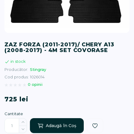
T (34)
(1)
(77)
ZAZ FORZA (2011-2017)/ CHERY A13
(2008-2017) - 4М SET COVORASE
)
in stock
Producător:
Stingray
16)
Cod produs: 1026014
0 opinii
(1)
725 lei
Cantitate
Adaugă în Coş