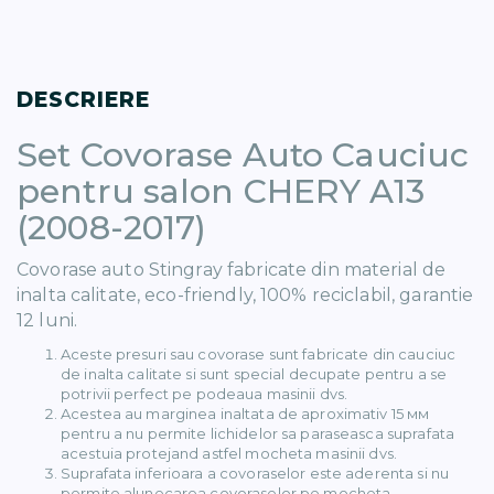
DESCRIERE
Set Covorase Auto Cauciuc
)
pentru salon CHERY A13
(2008-2017)
Covorase auto Stingray fabricate din material de
inalta calitate, eco-friendly, 100% reciclabil, garantie
)
12 luni.
Aceste presuri sau covorase sunt fabricate din cauciuc
5)
de inalta calitate si sunt special decupate pentru a se
potrivii perfect pe podeaua masinii dvs.
Acestea au marginea inaltata de aproximativ 15 мм
pentru a nu permite lichidelor sa paraseasca suprafata
1)
acestuia protejand astfel mocheta masinii dvs.
Suprafata inferioara a covoraselor este aderenta si nu
permite alunecarea covoraselor pe mocheta.