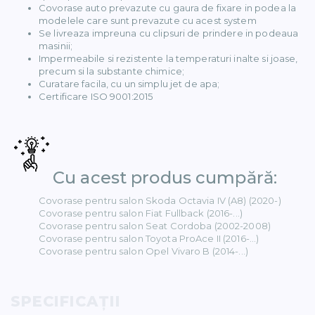
Covorase auto prevazute cu gaura de fixare in podea la
modelele care sunt prevazute cu acest system
Se livreaza impreuna cu clipsuri de prindere in podeaua
masinii;
Impermeabile si rezistente la temperaturi inalte si joase,
precum si la substante chimice;
ER (15)
Curatare facila, cu un simplu jet de apa;
Certificare ISO 9001:2015
1)
Сu acest produs cumpără:
Covorase pentru salon Skoda Octavia IV (A8) (2020-)
Covorase pentru salon Fiat Fullback (2016-...)
Covorase pentru salon Seat Cordoba (2002-2008)
Covorase pentru salon Toyota ProAce II (2016-...)
5)
Covorase pentru salon Opel Vivaro B (2014-...)
 BENZ (65)
SPECIFICAŢII