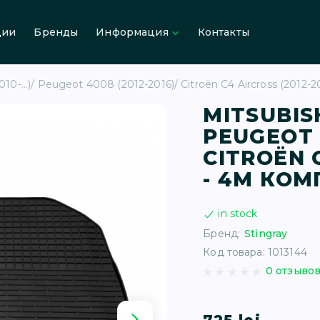
ции
Бренды
Информация
Контакты
0-...)/ Peugeot 4008 (2012-2016)/ Citroën C4 Aircross (2012-
MITSUBISHI
PEUGEOT 4
CITROËN C
- 4М КО
in stock
Бренд:
Stingray
Код товара: 1013144
0 отзыво