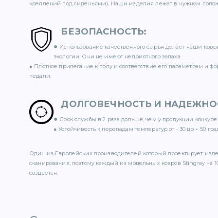
креплений под сиденьями). Наши изделия лежат в нужном полож
БЕЗОПАСНОСТЬ
:
●
Использование качественного сырья делает наши ковр
экологии. Они не имеют неприятного запаха.
● Плотное прилегание к полу и соответствие его параметрам и ф
педали.
ДОЛГОВЕЧНОСТЬ И НАДЕЖНО
●
Срок службы в 2 раза дольше, чем у продукции конкуре
● Устойчивость к перепадам температур от - 30 до + 50 гра
Один из Европейских производителей который проектирует изд
сканирования, поэтому каждый из модельных ковров Stingray на 1
создается.