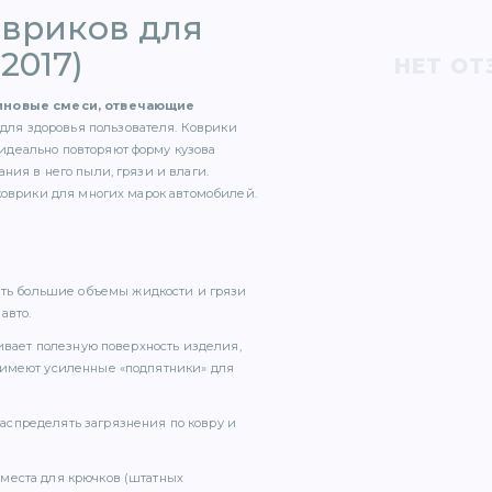
овриков для
-2017)
НЕТ ОТ
зиновые смеси, отвечающие
для здоровья пользователя. Коврики
идеально повторяют форму кузова
ния в него пыли, грязи и влаги.
коврики для многих марок автомобилей.
вать большие объемы жидкости и грязи
авто.
чивает полезную поверхность изделия,
 имеют усиленные «подпятники» для
аспределять загрязнения по ковру и
места для крючков (штатных