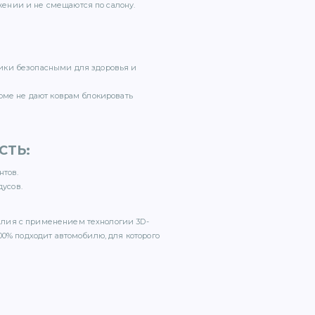
ении и не смещаются по салону.
ики безопасными для здоровья и
орме не дают коврам блокировать
СТЬ
:
нтов.
дусов.
елия с применением технологии 3D-
00% подходит автомобилю, для которого