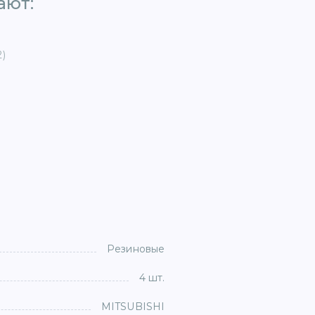
ют: ​
2)
Резиновые
4 шт.
MITSUBISHI