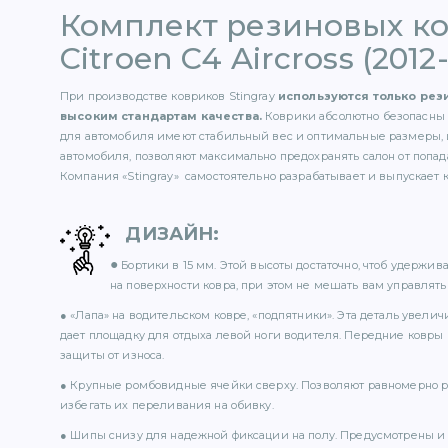
Комплект резиновых к
Citroen C4 Aircross (2012
При производстве ковриков Stingray
используются только ре
высоким стандартам качества.
Коврики абсолютно безопасны 
для автомобиля имеют стабильный вес и оптимальные размеры, 
автомобиля, позволяют максимально предохранять салон от попада
Компания «Stingray» самостоятельно разрабатывает и выпускает 
ДИЗАЙН
:
●
Бортики в 15 мм. Этой высоты достаточно, чтоб удержи
на поверхности ковра, при этом не мешать вам управлять 
● «Лапа» на водительском ковре, «подпятники». Эта деталь увели
дает площадку для отдыха левой ноги водителя. Передние ковры
защиты от износа.
● Крупные ромбовидные ячейки сверху. Позволяют равномерно р
избегать их переливания на обивку.
● Шипы снизу для надежной фиксации на полу. Предусмотрены и 