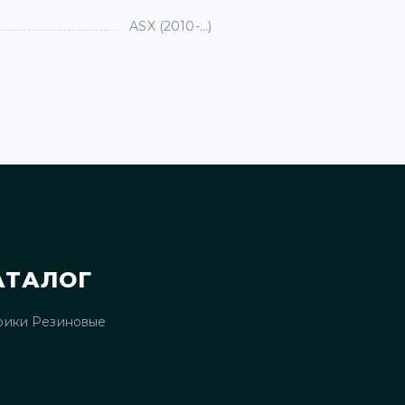
ASX (2010-...)
АТАЛОГ
рики Резиновые