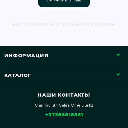
Написать отзыв
71)
12)
НЕТ ОТЗЫВОВ О ДАННОМ ТОВАРЕ.
ИНФОРМАЦИЯ
)
КАТАЛОГ
НАШИ КОНТАКТЫ
Chisinau, str. Calea Orheiului 112
)
+37368818881