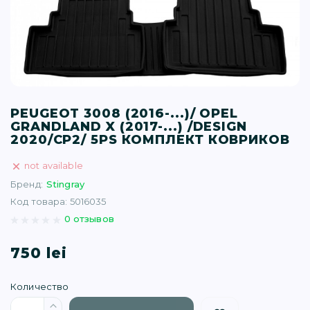
T (34)
(1)
(77)
PEUGEOT 3008 (2016-...)/ OPEL
GRANDLAND X (2017-...) /DESIGN
)
2020/CP2/ 5PS КОМПЛЕКТ КОВРИКОВ
not available
16)
Бренд:
Stingray
Код товара: 5016035
(1)
0 отзывов
750 lei
Количество