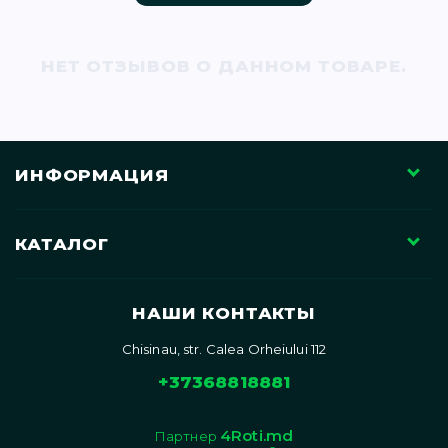
71)
НЕТ ОТЗЫВОВ О ДАННОМ ТОВАРЕ.
12)
ИНФОРМАЦИЯ
КАТАЛОГ
)
НАШИ КОНТАКТЫ
Chisinau, str. Calea Orheiului 112
)
+37368818881
4Roti.md
Партнер