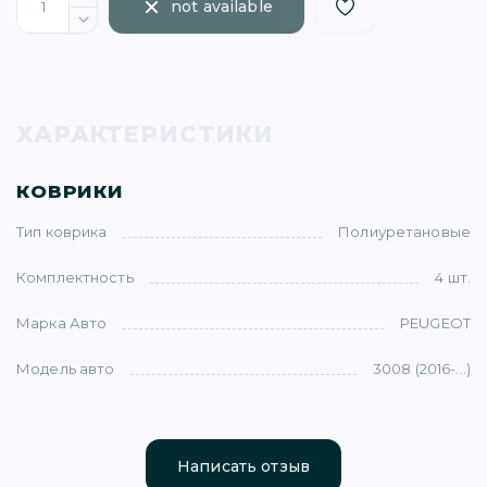
not available
ХАРАКТЕРИСТИКИ
)
КОВРИКИ
Тип коврика
Полиуретановые
Комплектность
4 шт.
)
Марка Авто
PEUGEOT
5)
Модель авто
3008 (2016-...)
1)
Написать отзыв