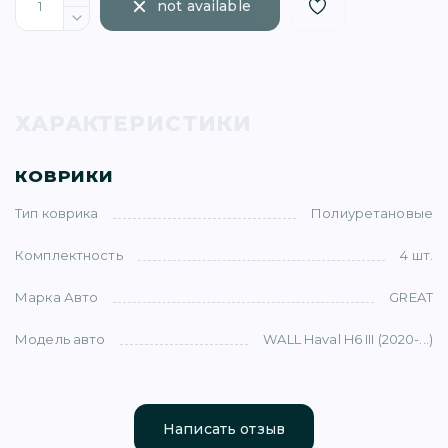
not available
ХАРАКТЕРИСТИКИ
)
КОВРИКИ
Тип коврика
Полиуретановые
Комплектность
4 шт.
)
Марка Авто
GREAT
5)
Модель авто
WALL Haval H6 III (2020-...)
1)
Написать отзыв