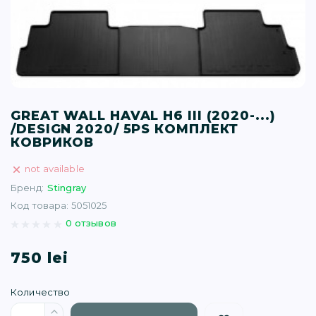
T (34)
(1)
(77)
GREAT WALL HAVAL H6 III (2020-...)
/DESIGN 2020/ 5PS КОМПЛЕКТ
)
КОВРИКОВ
not available
16)
Бренд:
Stingray
Код товара: 5051025
(1)
0 отзывов
750 lei
Количество