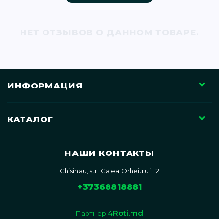
71)
НЕТ ОТЗЫВОВ О ДАННОМ ТОВАРЕ.
12)
ИНФОРМАЦИЯ
КАТАЛОГ
)
НАШИ КОНТАКТЫ
Chisinau, str. Calea Orheiului 112
)
+37368818881
4Roti.md
Партнер