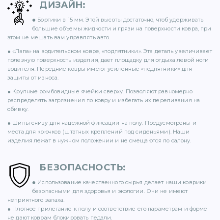
ДИЗАЙН
:
71)
●
Бортики в 15 мм. Этой высоты достаточно, чтоб удерживать
большие объемы жидкости и грязи на поверхности ковра, при
12)
этом не мешать вам управлять авто.
● «Лапа» на водительском ковре, «подпятники». Эта деталь увеличивает
полезную поверхность изделия, дает площадку для отдыха левой ноги
водителя. Передние ковры имеют усиленные «подпятники» для
защиты от износа.
● Крупные ромбовидные ячейки сверху. Позволяют равномерно
распределять загрязнения по ковру и избегать их переливания на
обивку.
)
● Шипы снизу для надежной фиксации на полу. Предусмотрены и
места для крючков (штатных креплений под сиденьями). Наши
изделия лежат в нужном положении и не смещаются по салону.
БЕЗОПАСНОСТЬ
:
●
)
Использование качественного сырья делает наши коврики
безопасными для здоровья и экологии. Они не имеют
неприятного запаха.
● Плотное прилегание к полу и соответствие его параметрам и форме
не дают коврам блокировать педали.