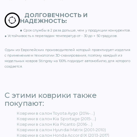
ДОЛГОВЕЧНОСТЬ И
НАДЕЖНОСТЬ
:
●
Срок службы в 2 раза дольше, чем у продукции конкурентов.
ER (15)
● Устойчивость к перепадам температур от - 30 до + 50 градусов.
Один из Европейских производителей который проектирует изделия
с применением технологии 3D-сканирования, поэтому каждый из
модельных ковров Stingray на 100% подходит автомобилю, для которого
создается.
1)
С этими коврики также
покупают: ​
5)
Коврики в салон Toyota Aygo (2014-...)
Коврики в салон Kia Sportage (2015-...)
 BENZ (65)
Коврики в салон Kia Picanto (2016-...)
Коврики в салон Hyundai Matrix (2001-2010)
Коврики в салон Honda Accord IX (2013-2017)