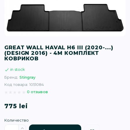
T (34)
(1)
(77)
GREAT WALL HAVAL H6 III (2020-...)
(DESIGN 2016) - 4М КОМПЛЕКТ
)
КОВРИКОВ
in stock
16)
Бренд:
Stingray
Код товара: 1051084
(1)
0 отзывов
775 lei
Количество