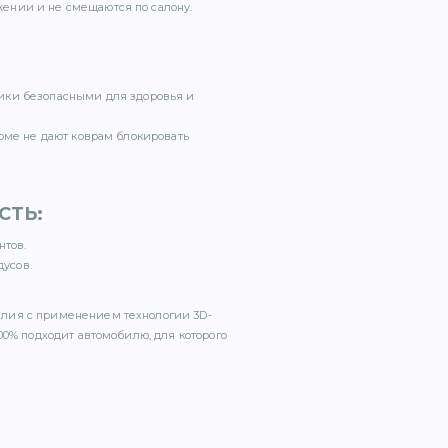
ении и не смещаются по салону.
ики безопасными для здоровья и
орме не дают коврам блокировать
СТЬ
:
нтов.
дусов.
елия с применением технологии 3D-
00% подходит автомобилю, для которого