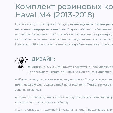
Комплект резиновых к
Haval M4 (2013-2018)
При производстве ковриков Stingray
используются только ре
высоким стандартам качества.
Коврики абсолютно безопасны 
для автомобиля имеют стабильный вес и оптимальные размеры, 
автомобиля, позволяют максимально предохранять салон от попада
Компания «Stingray» самостоятельно разрабатывает и выпускает 
ДИЗАЙН
:
●
Бортики в 15 мм. Этой высоты достаточно, чтоб удержи
на поверхности ковра, при этом не мешать вам управлять 
● «Лапа» на водительском ковре, «подпятники». Эта деталь увели
дает площадку для отдыха левой ноги водителя. Передние ковры
защиты от износа.
● Крупные ромбовидные ячейки сверху. Позволяют равномерно р
избегать их переливания на обивку.
● Шипы снизу для надежной фиксации на полу. Предусмотрены и 