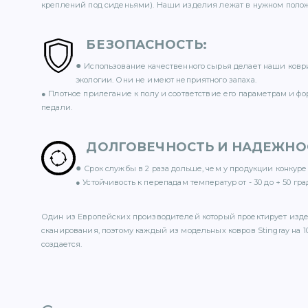
креплений под сиденьями). Наши изделия лежат в нужном полож
БЕЗОПАСНОСТЬ
:
●
Использование качественного сырья делает наши ковр
экологии. Они не имеют неприятного запаха.
● Плотное прилегание к полу и соответствие его параметрам и ф
педали.
ДОЛГОВЕЧНОСТЬ И НАДЕЖНО
●
Срок службы в 2 раза дольше, чем у продукции конкуре
● Устойчивость к перепадам температур от - 30 до + 50 гра
Один из Европейских производителей который проектирует изд
сканирования, поэтому каждый из модельных ковров Stingray на 1
создается.