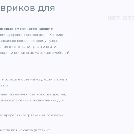
овриков для
НЕТ ОТ
зиновые смеси, отвечающие
для здоровья пользователя. Коврики
идеально повторяют форму кузова
ния в него пыли, грязи и влаги.
коврики для многих марок автомобилей.
вать большие объемы жидкости и грязи
авто.
чивает полезную поверхность изделия,
 имеют усиленные «подпятники» для
аспределять загрязнения по ковру и
места для крючков (штатных