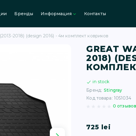
ции
Бренды
Информация
Контакты
013-2018) (design 2016) - 4м комплект ковриков
GREAT WA
2018) (DE
КОМПЛЕК
in stock
Бренд:
Stingray
Код товара: 1051034
0 отзыво
725 lei