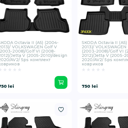
SKODA Octavia II (A5) (2004-
SKODA Octavia II (A5)
2013)/ VOLKSWAGEN Golf V
2013)/ VOLKSWAGEN 
(2003-2008)/Golf VI (2008-
(2003-2008)/Golf VI 
2012)/Jetta V (2005-2010)/design
2012)/Jetta V (2005-2
2020/AV2/ 5ps комплект
2020/AV2/ 5ps компл
ковриков
ковриков
750 lei
750 lei