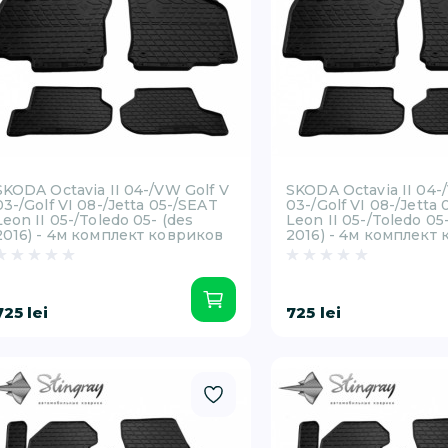
SKODA Octavia II 04-/VW Golf V
SKODA Octavia II 04-
03-/Golf VI 08-/Jetta 05-/SEAT
03-/Golf VI 08-/Jetta
Leon II 05-/Toledo 05- (des
Leon II 05-/Toledo 05
2016) - 4м комплект ковриков
2016) - 4м комплект
725 lei
725 lei