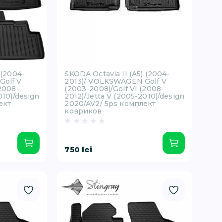
 (2004-
SKODA Octavia II (A5) (2004-
Golf V
2013)/ VOLKSWAGEN Golf V
(2008-
(2003-2008)/Golf VI (2008-
010)/design
2012)/Jetta V (2005-2010)/design
ект
2020/AV2/ 5ps комплект
ковриков
750 lei