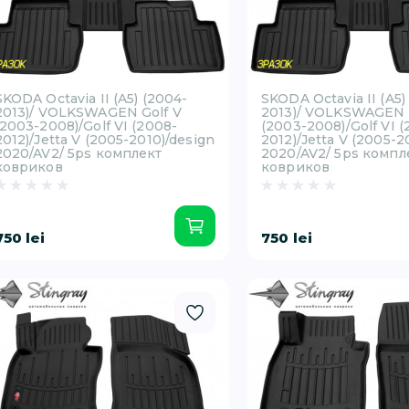
SKODA Octavia II (A5) (2004-
SKODA Octavia II (A5)
2013)/ VOLKSWAGEN Golf V
2013)/ VOLKSWAGEN 
(2003-2008)/Golf VI (2008-
(2003-2008)/Golf VI 
2012)/Jetta V (2005-2010)/design
2012)/Jetta V (2005-2
2020/AV2/ 5ps комплект
2020/AV2/ 5ps компл
ковриков
ковриков
750 lei
750 lei