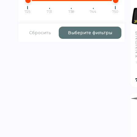
725
731
738
744
750
Сбросить
Выберите фильтры