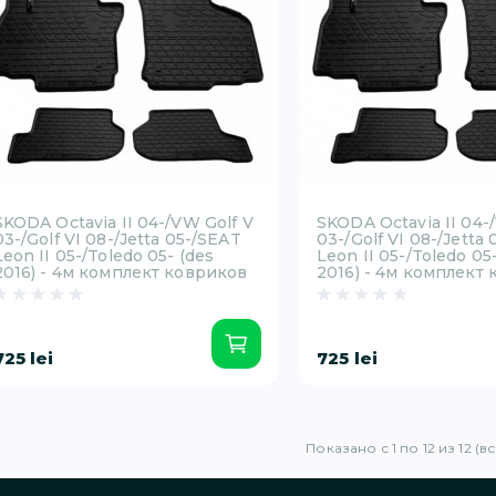
SKODA Octavia II 04-/VW Golf V
SKODA Octavia II 04-
03-/Golf VI 08-/Jetta 05-/SEAT
03-/Golf VI 08-/Jetta
Leon II 05-/Toledo 05- (des
Leon II 05-/Toledo 05
2016) - 4м комплект ковриков
2016) - 4м комплект
725 lei
725 lei
Показано с 1 по 12 из 12 (в