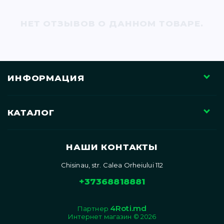
71)
НЕТ ОТЗЫВОВ О ДАННОМ ТОВАРЕ.
12)
ИНФОРМАЦИЯ
КАТАЛОГ
)
НАШИ КОНТАКТЫ
Chisinau, str. Calea Orheiului 112
+37368818881
)
4Roti.md
Партнер
Интернет магазин © 2026