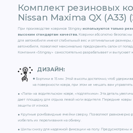
Комплект резиновых к
Nissan Maxima QX (A33) 
При производстве ковриков Stingray
используются только ре
высоким стандартам качества.
Коврики абсолютно безопасны 
для автомобиля имеют стабильный вес и оптимальные размеры, 
автомобиля, позволяют максимально предохранять салон от попада
Компания «Stingray» самостоятельно разрабатывает и выпускает 
ДИЗАЙН
:
●
Бортики в 15 мм. Этой высоты достаточно, чтоб удержи
на поверхности ковра, при этом не мешать вам управлять 
● «Лапа» на водительском ковре, «подпятники». Эта деталь увели
дает площадку для отдыха левой ноги водителя. Передние ковры
защиты от износа.
● Крупные ромбовидные ячейки сверху. Позволяют равномерно р
избегать их переливания на обивку.
● Шипы снизу для надежной фиксации на полу. Предусмотрены и 