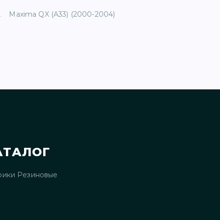
Maxima QX (A33) (2000-2004)
АТАЛОГ
рики Резиновые