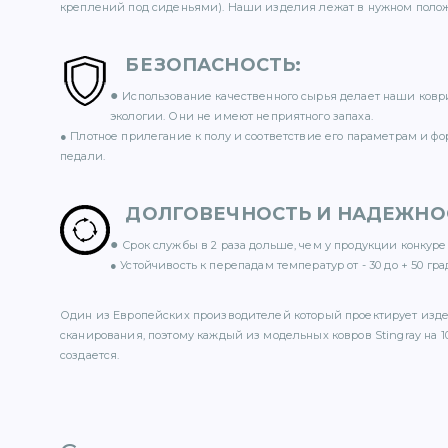
креплений под сиденьями). Наши изделия лежат в нужном полож
БЕЗОПАСНОСТЬ
:
●
Использование качественного сырья делает наши ковр
экологии. Они не имеют неприятного запаха.
● Плотное прилегание к полу и соответствие его параметрам и ф
педали.
ДОЛГОВЕЧНОСТЬ И НАДЕЖНО
●
Срок службы в 2 раза дольше, чем у продукции конкуре
● Устойчивость к перепадам температур от - 30 до + 50 гра
Один из Европейских производителей который проектирует изд
сканирования, поэтому каждый из модельных ковров Stingray на 1
создается.