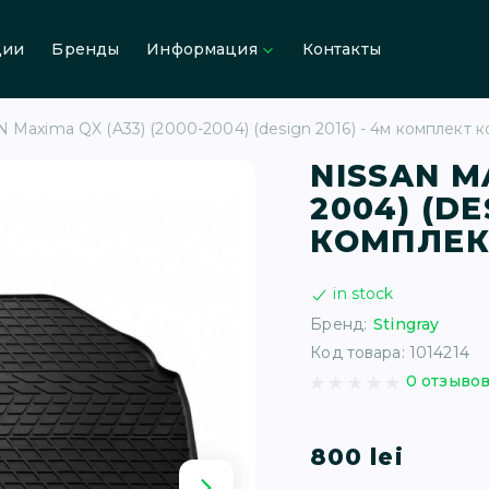
ции
Бренды
Информация
Контакты
 Maxima QX (A33) (2000-2004) (design 2016) - 4м комплект 
NISSAN MA
2004) (DE
КОМПЛЕК
in stock
Бренд:
Stingray
Код товара: 1014214
0 отзыво
800 lei