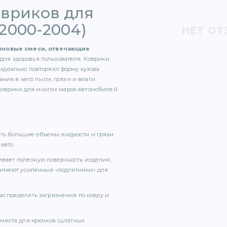
овриков для
(2000-2004)
НЕТ ОТ
зиновые смеси, отвечающие
для здоровья пользователя. Коврики
идеально повторяют форму кузова
ния в него пыли, грязи и влаги.
коврики для многих марок автомобилей.
вать большие объемы жидкости и грязи
авто.
чивает полезную поверхность изделия,
 имеют усиленные «подпятники» для
аспределять загрязнения по ковру и
места для крючков (штатных