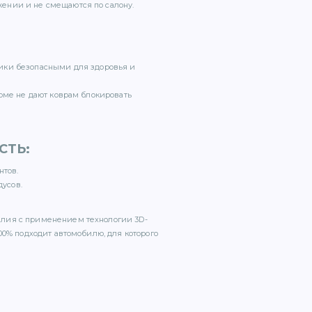
ении и не смещаются по салону.
ики безопасными для здоровья и
орме не дают коврам блокировать
СТЬ
:
нтов.
дусов.
елия с применением технологии 3D-
00% подходит автомобилю, для которого