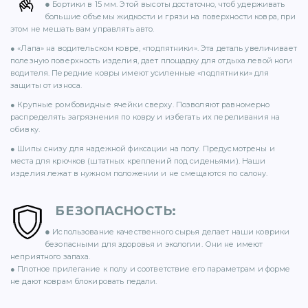
●
Бортики в 15 мм. Этой высоты достаточно, чтоб удерживать
71)
большие объемы жидкости и грязи на поверхности ковра, при
этом не мешать вам управлять авто.
12)
● «Лапа» на водительском ковре, «подпятники». Эта деталь увеличивает
полезную поверхность изделия, дает площадку для отдыха левой ноги
водителя. Передние ковры имеют усиленные «подпятники» для
защиты от износа.
● Крупные ромбовидные ячейки сверху. Позволяют равномерно
распределять загрязнения по ковру и избегать их переливания на
обивку.
● Шипы снизу для надежной фиксации на полу. Предусмотрены и
места для крючков (штатных креплений под сиденьями). Наши
)
изделия лежат в нужном положении и не смещаются по салону.
БЕЗОПАСНОСТЬ
:
●
Использование качественного сырья делает наши коврики
безопасными для здоровья и экологии. Они не имеют
)
неприятного запаха.
● Плотное прилегание к полу и соответствие его параметрам и форме
не дают коврам блокировать педали.