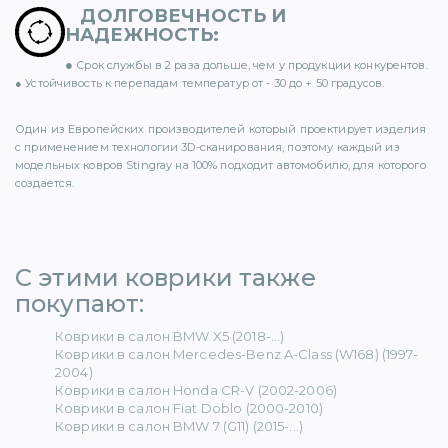
ДОЛГОВЕЧНОСТЬ И
НАДЕЖНОСТЬ
:
●
Срок службы в 2 раза дольше, чем у продукции конкурентов.
● Устойчивость к перепадам температур от - 30 до + 50 градусов.
ER (15)
Один из Европейских производителей который проектирует изделия
с применением технологии 3D-сканирования, поэтому каждый из
модельных ковров Stingray на 100% подходит автомобилю, для которого
создается.
1)
С этими коврики также
покупают: ​
Коврики в салон BMW X5 (2018-...)
5)
Коврики в салон Mercedes-Benz A-Class (W168) (1997-
2004)
Коврики в салон Honda CR-V (2002-2006)
 BENZ (65)
Коврики в салон Fiat Doblo (2000-2010)
Коврики в салон BMW 7 (G11) (2015-...)