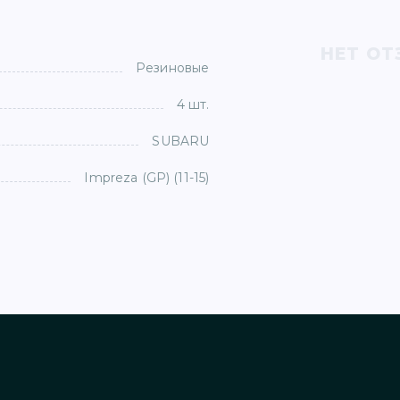
НЕТ ОТ
Резиновые
4 шт.
SUBARU
Impreza (GP) (11-15)