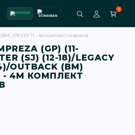
0
 (BM) (09-)/XV 11 - 4м комплект ковриков
PREZA (GP) (11-
TER (SJ) (12-18)/LEGACY
14)/OUTBACK (BM)
11 - 4М КОМПЛЕКТ
В
в