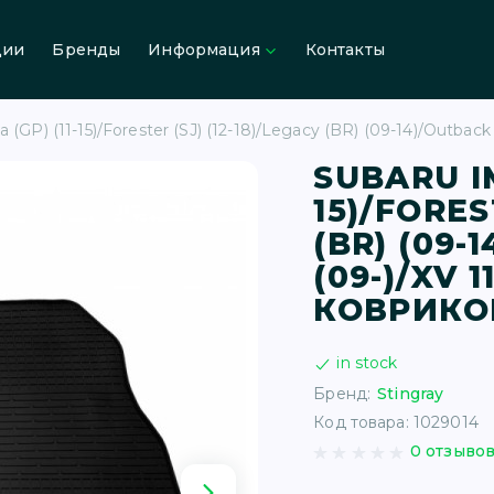
ции
Бренды
Информация
Контакты
GP) (11-15)/Forester (SJ) (12-18)/Legacy (BR) (09-14)/Outback
SUBARU IM
15)/FORES
(BR) (09-
(09-)/XV 
КОВРИКО
in stock
Бренд:
Stingray
Код товара: 1029014
0 отзыво